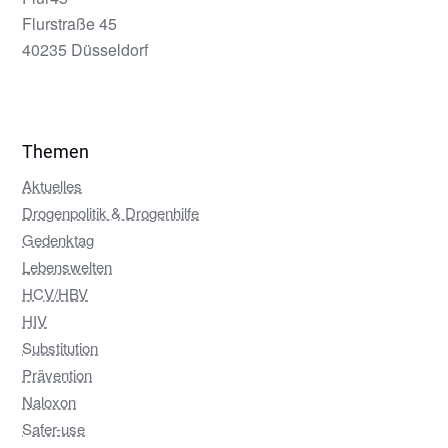
Flurstraße 45
40235 Düsseldorf
Themen
Aktuelles
Drogenpolitik & Drogenhilfe
Gedenktag
Lebenswelten
HCV/HBV
HIV
Substitution
Prävention
Naloxon
Safer-use