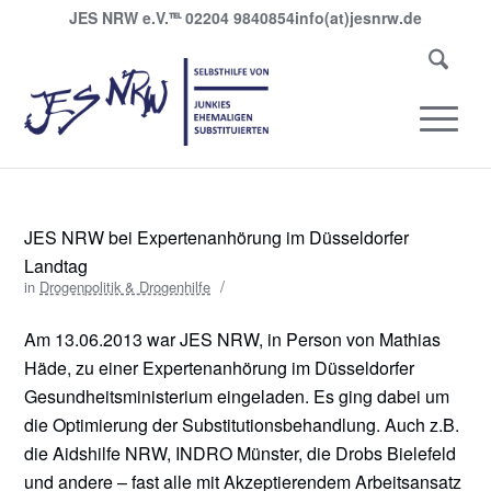
JES NRW e.V.
℡
02204 9840854
info(at)jesnrw.de
JES NRW bei Expertenanhörung im Düsseldorfer
Landtag
/
in
Drogenpolitik & Drogenhilfe
Am 13.06.2013 war JES NRW, in Person von Mathias
Häde, zu einer Expertenanhörung im Düsseldorfer
Gesundheitsministerium eingeladen. Es ging dabei um
die Optimierung der Substitutionsbehandlung. Auch z.B.
die Aidshilfe NRW, INDRO Münster, die Drobs Bielefeld
und andere – fast alle mit Akzeptierendem Arbeitsansatz