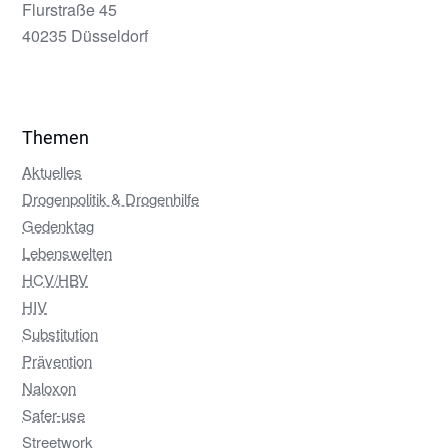
Flurstraße 45
40235 Düsseldorf
Themen
Aktuelles
Drogenpolitik & Drogenhilfe
Gedenktag
Lebenswelten
HCV/HBV
HIV
Substitution
Prävention
Naloxon
Safer-use
Streetwork