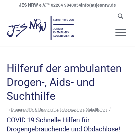
JES NRW e.V.
℡
02204 9840854
info(at)jesnrw.de
Hilferuf der ambulanten
Drogen-, Aids- und
Suchthilfe
/
in
Drogenpolitik & Drogenhilfe
,
Lebenswelten
,
Substitution
COVID 19 Schnelle Hilfen für
Drogengebrauchende und Obdachlose!