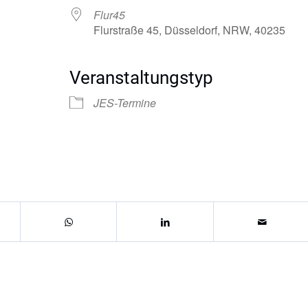
Flur45
Flurstraße 45, Düsseldorf, NRW, 40235
Veranstaltungstyp
JES-Termine
Google Kalender
iCalendar
Of