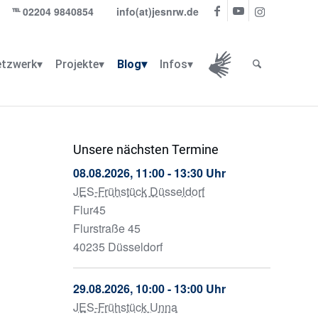
℡
02204 9840854
info(at)jesnrw.de
tzwerk
Projekte
Blog
Infos
Infos für Gehörlose
Unsere nächsten Termine
08.08.2026, 11:00 - 13:30 Uhr
JES-Frühstück Düsseldorf
Flur45
Flurstraße 45
40235 Düsseldorf
29.08.2026, 10:00 - 13:00 Uhr
JES-Frühstück Unna