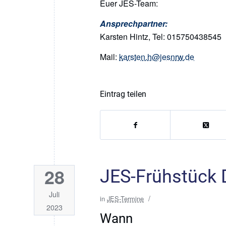
Euer JES-Team:
Ansprechpartner:
Karsten Hintz, Tel: 015750438545
Mail:
karsten.h@jesnrw.de
Eintrag teilen
28
JES-Frühstück 
Juli
/
in
JES-Termine
2023
Wann