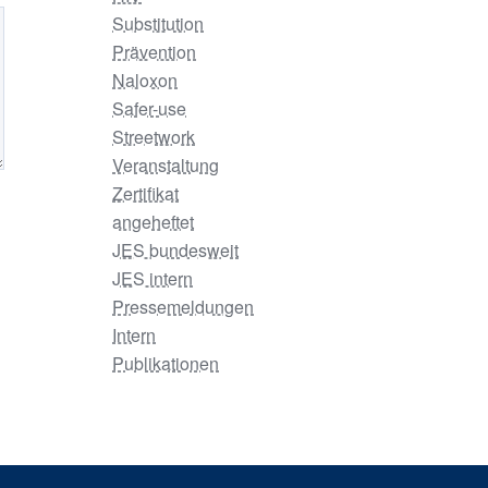
Substitution
Prävention
Naloxon
Safer-use
Streetwork
Veranstaltung
Zertifikat
angeheftet
JES bundesweit
JES intern
Pressemeldungen
Intern
Publikationen