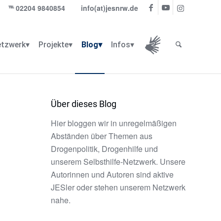
℡
02204 9840854
info(at)jesnrw.de
tzwerk
Projekte
Blog
Infos
Infos für Gehörlose
Über dieses Blog
Hier bloggen wir in unregelmäßigen
Abständen über Themen aus
Drogenpolitik, Drogenhilfe und
unserem Selbsthilfe-Netzwerk. Unsere
Autorinnen und Autoren sind aktive
JESler oder stehen unserem Netzwerk
nahe.