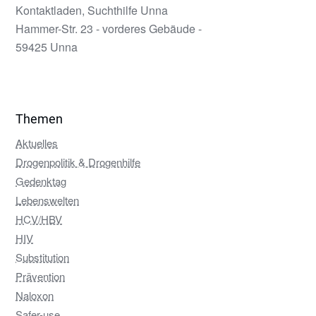
Kontaktladen, Suchthilfe Unna
Hammer-Str. 23 - vorderes Gebäude -
59425 Unna
Themen
Aktuelles
Drogenpolitik & Drogenhilfe
Gedenktag
Lebenswelten
HCV/HBV
HIV
Substitution
Prävention
Naloxon
Safer-use