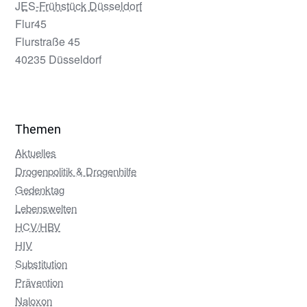
JES-Frühstück Düsseldorf
Flur45
Flurstraße 45
40235 Düsseldorf
Themen
Aktuelles
Drogenpolitik & Drogenhilfe
Gedenktag
Lebenswelten
HCV/HBV
HIV
Substitution
Prävention
Naloxon