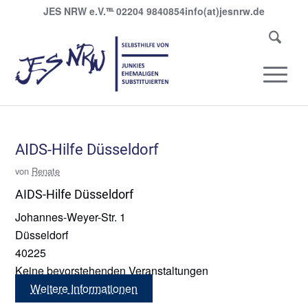
JES NRW e.V.
℡
02204 9840854
info(at)jesnrw.de
AIDS-Hilfe Düsseldorf
von
Renate
AIDS-Hilfe Düsseldorf
Johannes-Weyer-Str. 1
Düsseldorf
40225
Keine bevorstehenden Veranstaltungen
Weitere Informationen